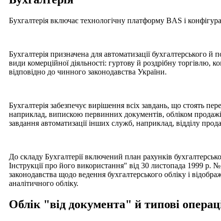
Бухгалтерія включає технологічну платформу BAS і конфігурац
Бухгалтерія призначена для автоматизації бухгалтерського й по
види комерційної діяльності: гуртову й роздрібну торгівлю, к
відповідно до чинного законодавства України.
Бухгалтерія забезпечує вирішення всіх завдань, що стоять пе
наприклад, випискою первинних документів, обліком продажі
завдання автоматизації інших служб, наприклад, відділу про
До складу Бухгалтерії включений план рахунків бухгалтерсько
Інструкції про його використання" від 30 листопада 1999 р. №
законодавства щодо ведення бухгалтерського обліку і відображ
аналітичного обліку.
Облік "від документа" й типові операц