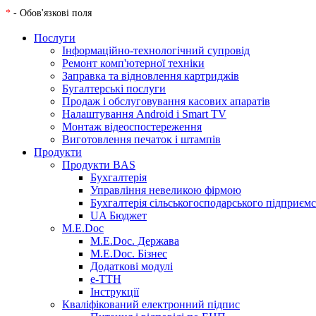
*
- Обов'язкові поля
Послуги
Інформаційно-технологічний супровід
Ремонт комп'ютерної техніки
Заправка та відновлення картриджів
Бугалтерські послуги
Продаж і обслуговування касових апаратів
Налаштування Android і Smart TV
Монтаж відеоспостереження
Виготовлення печаток і штампів
Продукти
Продукти BAS
Бухгалтерія
Управління невеликою фірмою
Бухгалтерія сільськогосподарського підприєм
UA Бюджет
M.E.Doc
M.E.Doc. Держава
M.E.Doc. Бізнес
Додаткові модулі
е-ТТН
Інструкції
Кваліфікований електронний підпис