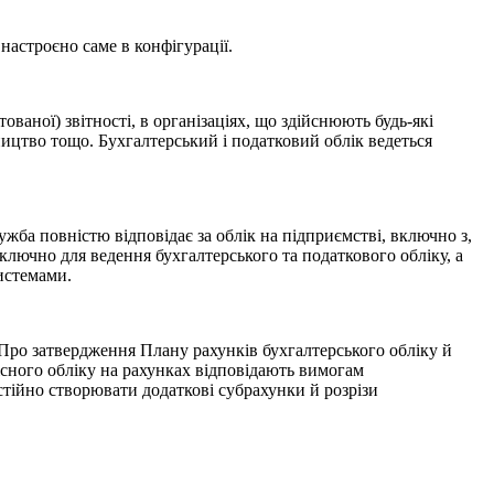
настроєно саме в конфігурації.
ваної) звітності, в організаціях, що здійснюють будь-які
ництво тощо. Бухгалтерський і податковий облік ведеться
жба повністю відповідає за облік на підприємстві, включно з,
ючно для ведення бухгалтерського та податкового обліку, а
истемами.
"Про затвердження Плану рахунків бухгалтерського обліку й
кісного обліку на рахунках відповідають вимогам
остійно створювати додаткові субрахунки й розрізи