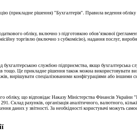
ію (прикладне рішення) "Бухгалтерія". Правила ведення обліку 
даткового обліку, включно з підготовкою обов’язкової (регламенто
омісійну торгівлю (включно з субкомісію), надання послуг, вироб
ред бухгалтерською службою підприємства, якщо бухгалтерська слу
в тощо. Це прикладне рішення також можна використовувати викл
дажів, вирішувати спеціалізованими конфігураціями або іншими с
го обліку, що відповідає Наказу Міністерства Фінансів України 
 291. Склад рахунків, організація аналітичного, валютного, кіль
ення даних у звітності. За необхідності користувачі можуть сам
ії