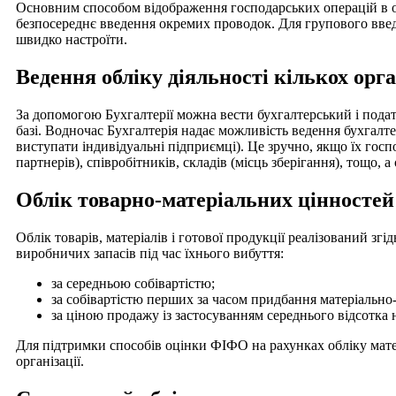
Основним способом відображення господарських операцій в об
безпосереднє введення окремих проводок. Для групового введ
швидко настроїти.
Ведення обліку діяльності кількох орга
За допомогою Бухгалтерії можна вести бухгалтерський і податк
базі. Водночас Бухгалтерія надає можливість ведення бухгалте
виступати індивідуальні підприємці). Це зручно, якщо їх госп
партнерів), співробітників, складів (місць зберігання), тощо, 
Облік товарно-матеріальних цінностей
Облік товарів, матеріалів і готової продукції реалізований з
виробничих запасів під час їхнього вибуття:
за середньою собівартістю;
за собівартістю перших за часом придбання матеріально
за ціною продажу із застосуванням середнього відсотка н
Для підтримки способів оцінки ФІФО на рахунках обліку мате
організації.