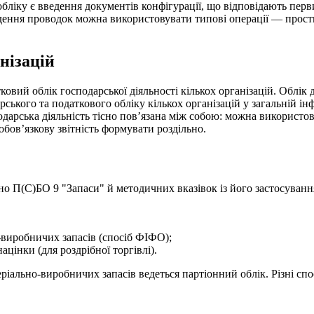
ліку є введення документів конфігурації, що відповідають пер
ення проводок можна використовувати типові операції — простий
нізацій
овий облік господарської діяльності кількох організацій. Облік 
рського та податкового обліку кількох організацій у загальній і
одарська діяльність тісно пов’язана між собою: можна використов
а обов’язкову звітність формувати роздільно.
гідно П(С)БО 9 "Запаси" й методичних вказівок із його застосуван
-виробничих запасів (спосіб ФІФО);
ацінки (для роздрібної торгівлі).
ріально-виробничих запасів ведеться партіонний облік. Різні сп