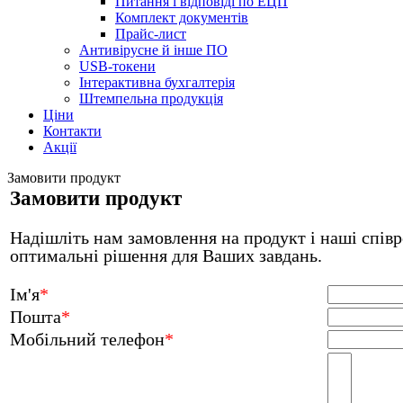
Питання і відповіді по ЕЦП
Комплект документів
Прайс-лист
Антивірусне й інше ПО
USB-токени
Інтерактивна бухгалтерія
Штемпельна продукція
Ціни
Контакти
Акції
Замовити продукт
Замовити продукт
Надішліть нам замовлення на продукт і наші співр
оптимальні рішення для Ваших завдань.
Ім'я
*
Пошта
*
Мобільний телефон
*