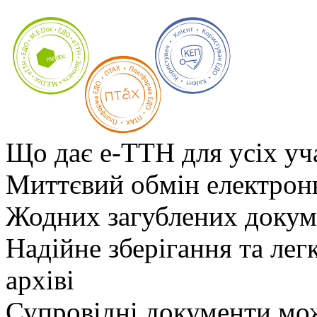
Що дає е-ТТН для усіх уч
Миттєвий обмін електро
Жодних загублених докум
Надійне зберігання та ле
архіві
Супровідні документи мож