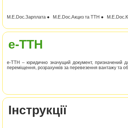
M.E.Doc.Зарплата ●
M.E.Doc.Акциз та ТТН ●
M.E.Doc.К
е-ТТН
е-ТТН – юридично значущий документ, призначений дл
переміщення, розрахунків за перевезення вантажу та об
Інструкції