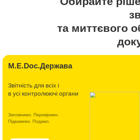
Обирайте ріше
зв
та миттєвого 
док
M.E.Doc.Держава
Звітність для всіх і
в усі контролюючі органи
Заповнимо. Перевіримо.
Підкажемо. Подамо.