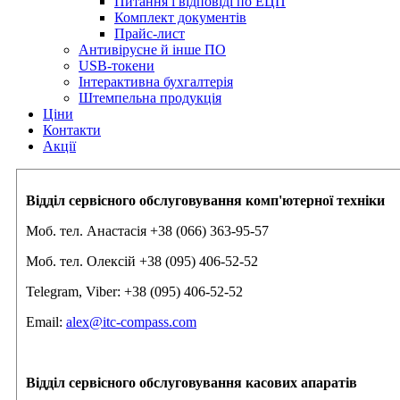
Питання і відповіді по ЕЦП
Комплект документів
Прайс-лист
Антивірусне й інше ПО
USB-токени
Інтерактивна бухгалтерія
Штемпельна продукція
Ціни
Контакти
Акції
Відділ сервісного обслуговування комп'ютерної техніки
Моб. тел. Анастасія +38 (066) 363-95-57
Моб. тел. Олексій +38 (095) 406-52-52
Telegram, Viber: +38 (095) 406-52-52
Email:
alex@itc-compass.com
Відділ сервісного обслуговування касових апаратів