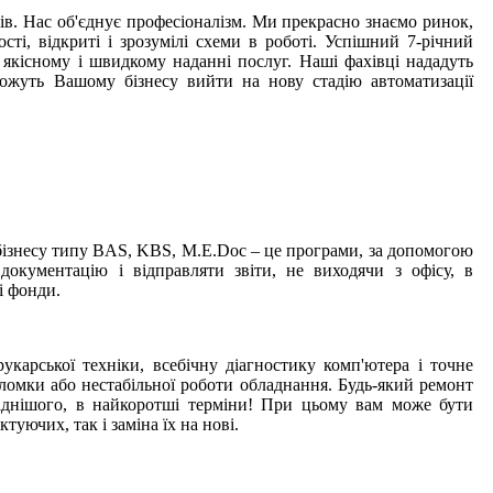
в. Нас об'єднує професіоналізм. Ми прекрасно знаємо ринок,
і, відкриті і зрозумілі схеми в роботі. Успішний 7-річний
 якісному і швидкому наданні послуг. Наші фахівці нададуть
ожуть Вашому бізнесу вийти на нову стадію автоматизації
 бізнесу типу BAS, KBS, M.E.Doc – це програми, за допомогою
окументацію і відправляти звіти, не виходячи з офісу, в
і фонди.
укарської техніки, всебічну діагностику комп'ютера і точне
омки або нестабільної роботи обладнання. Будь-який ремонт
ладнішого, в найкоротші терміни! При цьому вам може бути
уючих, так і заміна їх на нові.