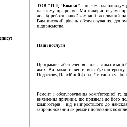
ТОВ "ІТЦ "Компас"
- це команда однодумці
на якому працюємо. Ми використовуємо прост
досвід роботи нашої компанії заснований на
Вам високий рівень обслуговування, допом
підприємства.
дпису)
Наші послуги
Програмне забезпечення – для автоматизації
яких Ви можете вести всю бухгалтерську д
Податкову, Пенсійний фонд, Статистику і інш
Ремонт і обслуговування комп'ютерної та др
виявлення причини, що призвела до його пол
комп'ютерів - від найпростішого до найск
запропонований як ремонт поламаних комплект