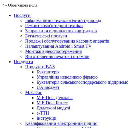
*
- Обов'язкові поля
Послуги
Інформаційно-технологічний супровід
Ремонт комп'ютерної техніки
Заправка та відновлення картриджів
Бугалтерські послуги
Продаж і обслуговування касових апаратів
Налаштування Android і Smart TV
Монтаж відеоспостереження
Виготовлення печаток і штампів
Продукти
Продукти BAS
Бухгалтерія
Управління невеликою фірмою
Бухгалтерія сільськогосподарського підприєм
UA Бюджет
M.E.Doc
M.E.Doc. Держава
M.E.Doc. Бізнес
Додаткові модулі
е-ТТН
Інструкції
Кваліфікований електронний підпис