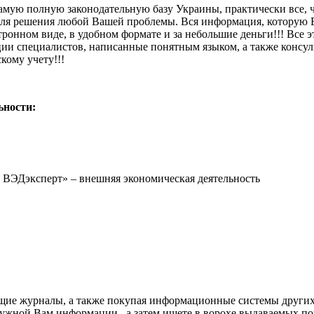
мую полную законодательную базу Украины, практически все, чт
для решения любой Вашей проблемы. Вся информация, которую 
ктронном виде, в удобном формате и за небольшие деньги!!! В
ции специалистов, написанные понятным языком, а также консул
кому учету!!!
ьности:
 ВЭДэксперт» – внешняя экономическая деятельность
оящие журналы, а также покупая информационные системы друг
 нужной Вам информации, а затем ищете в ворохе выдаваемых по