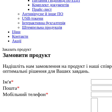
Питання і відповіді по ЕЦП
Комплект документів
Прайс-лист
Антивірусне й інше ПО
USB-токени
Інтерактивна бухгалтерія
Штемпельна продукція
Ціни
Контакти
Акції
Заказать продукт
Замовити продукт
Надішліть нам замовлення на продукт і наші співр
оптимальні рішення для Ваших завдань.
Ім'я
*
Пошта
*
Мобільний телефон
*