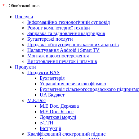
*
- Обов'язкові поля
Послуги
Інформаційно-технологічний супровід
Ремонт комп'ютерної техніки
Заправка та відновлення картриджів
Бугалтерські послуги
Продаж і обслуговування касових апаратів
Налаштування Android і Smart TV
Монтаж відеоспостереження
Виготовлення печаток і штампів
Продукти
Продукти BAS
Бухгалтерія
Управління невеликою фірмою
Бухгалтерія сільськогосподарського підприєм
UA Бюджет
M.E.Doc
M.E.Doc. Держава
M.E.Doc. Бізнес
Додаткові модулі
е-ТТН
Інструкції
Кваліфікований електронний підпис