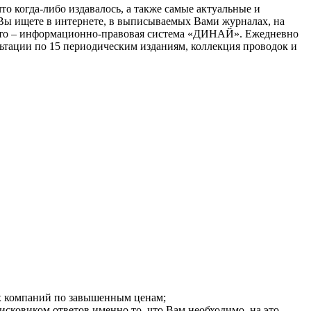
о когда-либо издавалось, а также самые актуальные и
Вы ищете в интернете, в выписываемых Вами журналах, на
се это – информационно-правовая система «ДИНАЙ». Ежедневно
ьтации по 15 периодическим изданиям, коллекция проводок и
их компаний по завышенным ценам;
исковиком ответов именно то, что Вам необходимо, на это