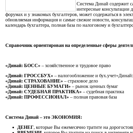
Система Динай содержит са
интересные консультации 
форумах и у знакомых бухгалтеров, может содержаться в эле
обновляемая информация и самые свежие новости, консульта
календарь бухгалтера, полная база по налоговому и бухгалтерс
Справочник ориентирован на определенные сферы деятел
«Динай: БОСС»
– хозяйственное и трудовое право
«Динай: ГРОССБУХ»
– налогообложение и бух.учет«Динай:
«Динай: СТРАХОВАНИЕ»
– страховое дело
«Динай: ЦЕННЫЕ БУМАГИ»
– рынок ценных бумаг
«Динай: СУДЕБНАЯ ПРАКТИКА»
– судебная практика
«Динай: ПРОФЕССИОНАЛ»
– полная правовая база
Система Динай – это ЭКОНОМИЯ:
ДЕНЕГ
, которые Вы ежемесячно тратите на дорогост
ВРЕМЕНИ
, которое Вы тратите на поиск в интернете